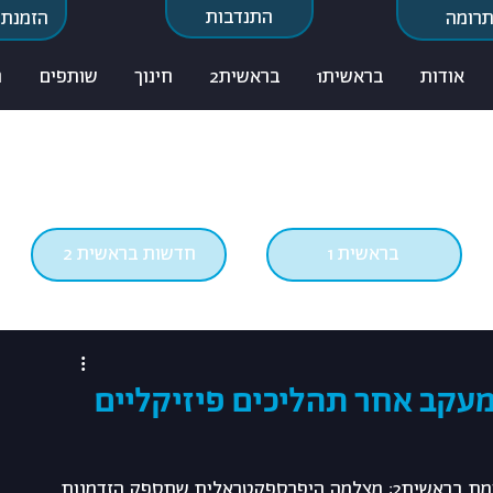
התנדבות
רומה
הזמנת 
אודות
בראשית1
בראשית2
חינוך
שותפים
ח
בראשית 1
חדשות בראשית 2
י מעקב אחר תהליכים פיזיקליים
בימים אלה, נבחר הניסוי השני שיתבצע במהלך משימת בראשית2: מצלמה היפרספקטראלית שתספק הזדמנות 