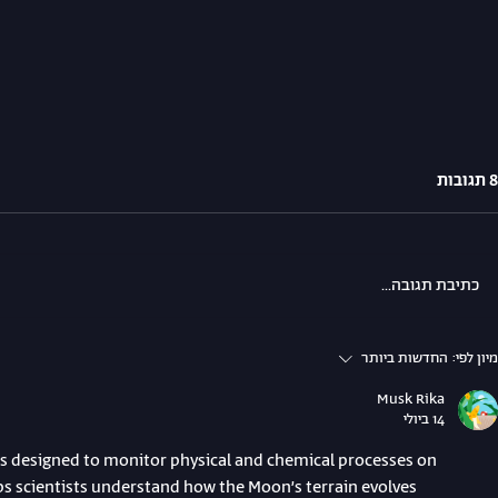
8 תגובות
כתיבת תגובה...
קרן פרסול ועמותת SpaceIL בחרו
מיון לפי:
החדשות ביותר
את המועמדות שישתלבו בתוכנית
One על בחיר
Musk Rika
משותפת שנועדה להעצים נשים
בראשית2: יגודלו צמחים על הירח
14 ביולי
בתחום החלל.
s designed to monitor physical and chemical processes on 
lps scientists understand how the Moon’s terrain evolves 