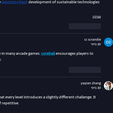
 
Geometry Dash
 development of sustainable technologies 
נערכה
לייק
להשיב
cc scrandle
30 ביוני
e in many arcade games. 
coreball
 encourages players to 
.
לייק
להשיב
yaqian zhang
30 ביוני
that every level introduces a slightly different challenge. It 
 repetitive.