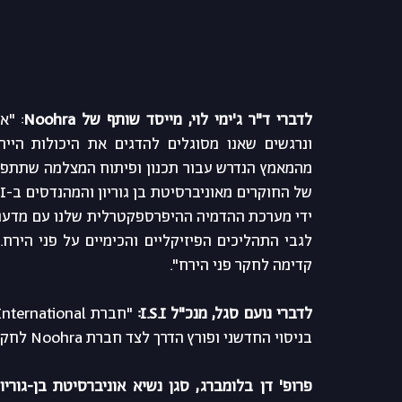
לדברי ד"ר ג'ימי לוי, מייסד שותף של Noohra
קדימה לחקר פני הירח".
לדברי נועם סגל, מנכ"ל I.S.I:
בניסוי החדשני ופורץ הדרך לצד חברת Noohra לחקר תהליכים פיזיקליים וכימיים של פני הירח."