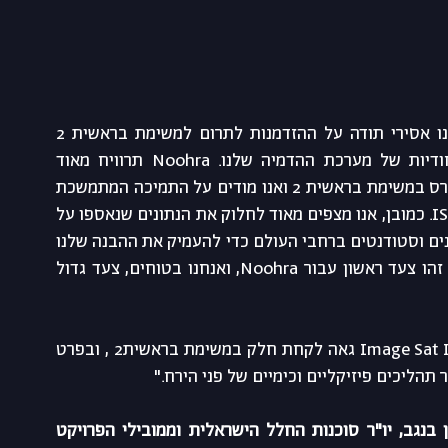
: "אנו אסירי תודה על ההזדמנות לתרום למשימת בראשית 2 
ונרגשים שאנו מסוגלים להדגים את היכולות הייחודיות של מערכת ההדמיה שלנו. Noohra תרוויח מאוד 
מהמאמץ הנדרש עבור תכנון ופיתוח המצלמה שתתפרס במשימת בראשית 2 ואנו מודים על התמיכה המתמשכת 
של החוקרים מאוניברסיטת בן גוריון והמהנדסים ב-ISI. כמובן, אנו מצפים מאוד לחלוק את הנתונים שנאספו על 
ידי מערכת ההדמיה ההיפרספקטרלית שלנו עם מדענים וסטודנטים ברחבי העולם כדי להעמיק את ההבנה שלנו 
לגבי התהליכים הפיזיקליים והכימיים על פני הירח. זהו צעד ראשון עבור Noohra, ואנחנו בטוחים, צעד גדול 
 "חברת Image Sat International גאה לקחת חלק במשימת בראשית2 , ובפרט 
פרופ' דן בלומברג, סגן נשיא אוניברסיטת בן-גוריון בנגב, יו"ר סוכנות החלל הישראלית וממובילי הפרויקט 