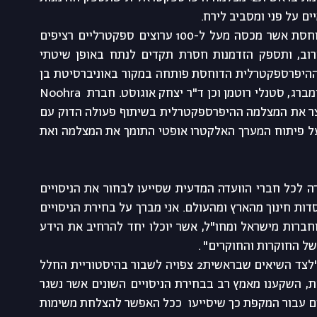
ים על פני ומסביב לירח.
הניסוי יתבצע באמצעות מצלמה היפרספקטרלית דוחסת אשר מכסה מעל ל-100 ערוצים ספקטרליים רציפים 
בתחום אורכי גל באור הנראה והאינפרא אדום הקרוב, ותספק הזדמנות חסרת תקדים לנתח באופן שיטתי 
תהליכים פיזיקליים וכימיים על פני הירח. המצלמה ההיפרספקטרלית הדוחסת פותחה במקור באוניברסיטת בן 
גוריון בנגב על ידי הפרופסורים אדריאן שטרן, דן בלומברג, סטנלי רוטמן וכן ד"ר יצחק אוגוסט. חברת  Noohra 
קיבלה רשיון שימוש בטכנולוגיה על מנת לפתח ולייצר את המצלמה ההיפרספקטרלית בשיתוף פעולה הדוק עם 
חברת ImageSat International (I.S.I) האחראית על פיתוח המערך האלקטרו אופטי התומך את המצלמה ואת 
 "אני מודה לכל חברי הוועדה המדעית שסייעו לבחור את הניסויים 
מתוך סך ההצעות שקיבלנו מארגונים, אנשי מדע ומוסדות חינוך מהארץ ומהעולם. אני מברך על בחירת הניסויים 
המשלבים עבודת צוות של חוקרים, אוניברסיטאות וחברות מישראל ומחו"ל, אשר יוכלו יחד להרחיב את הידע 
ל החוקרות והחוקרים" .
  : "לצד השיאים שבראשית2 צפויה לשבור בהיסטוריית החלל 
העולמית ובהם נחיתה כפולה על הירח במשימה אחת, השקענו מאמץ רב בבחירת הניסויים השונים אשר נשגר 
איתנו במשימת בראשית2. בחרנו בקפידה את הניסויים עבור המקפת כך שיסייעו  ככל האפשר להצלחת משימות 