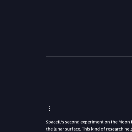
SpaceIL מכריזה יחד עם Lunaria
Lulav Space ו -Ramon.Space
ת ניסוי נוסף לחללית
יתמכו בשתי הנחיתות על הירח
במסגרת משימת בראשית2
SpaceIL’s second experiment on the Moon i
the lunar surface. This kind of research he