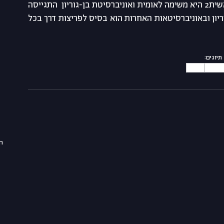
"הטיסה לחלל של בראשית2 היא משימה לאומית ואוניברסיטת בן-גוריון  התגייסה 
המדע המתקיים בבן-גוריון ובאוניברסיטאות האחרות הוא בסיס לפריצות דרך בכל 
תיוגים:
space
exper
ה