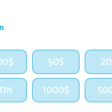
תר
ת החללית החדשה של SpaceIL לירח!
00$
50$
20
50
1000$
אחר