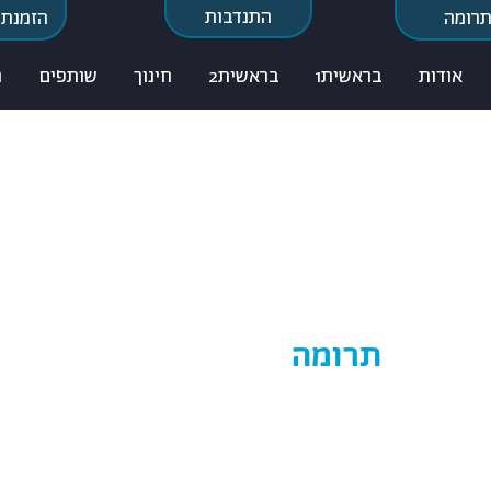
התנדבות
רומה
הזמנת 
אודות
בראשית1
בראשית2
חינוך
שותפים
ח
תרומה