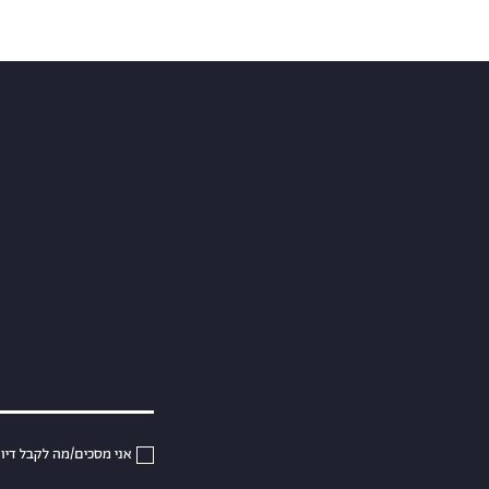
כל התרו
אני מסכים/מה לקבל די