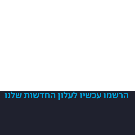
מאז הקמתה, הפכה SpaceIL לתנועה לאומית
המורכבת מכמעט 30 עובדים במשרה מלאה, עשרות
מתנדבים נלהבים (בעיקר בתחום החינוך), ורשת של
מאות אנשי אקדמיה, אנשי עסקים ומומחים בתעשייה.
יחד נוכל לעשות היסטוריה ולקחת את ישראל לירח!
הרשמו עכשיו לעלון החדשות שלנו