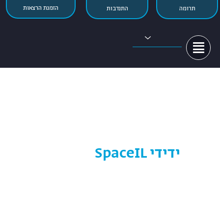
הזמנת הרצאות
התנדבות
תרומה
HEB

ידידי SpaceIL