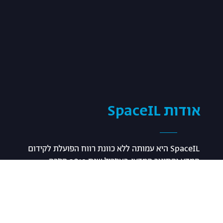
אודות SpaceIL
SpaceIL היא עמותה ללא כוונת רווח הפועלת לקידום
המדע והחינוך המדעי. באפריל שנת 2019 הפכה
SpaceIL לגוף הפרטי הראשון בהיסטוריה שהגיע לירח
ובכך מיצבה את ישראל כמדינה השביעית שהגיעה לירח,
ריגשה מיליונים ברחבי העולם ונתנה השראה לדורות
הבאים של בוני החלליות בישראל. בעוד הפיתוח ההנדסי