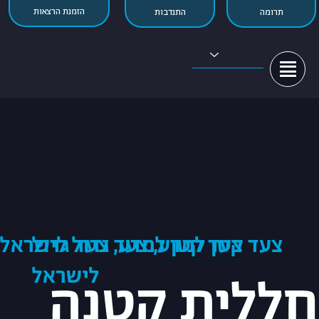
הזמנת הרצאות
התנדבות
תרומה
HEB

צעד קטן למדע, צעד גדול
צעד קטן למדע, צעד גדול לישראל
לישראל
חללית קטנה